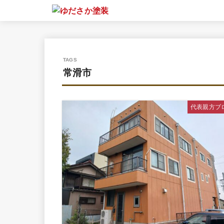
常滑市
代表親方ブ