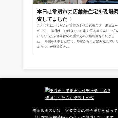
本日は常滑市の店舗兼住宅を現場
査してました！
こんにちは。ゆださか塗装の３代目代表親方 湯田坂一
矢です。 本日は、お付き合いのある家具屋さんにご紹
いただいた店舗兼住宅の塗替えの現場調査を行いまし
た。 内装を工事した際に、外壁から雨が染み込んでい
ようで、外壁塗装を...
湯田坂塗装店は、塗装業界の健全発展を願って
『
日本建築塗装職人の会
』に加盟しています。