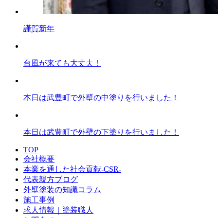
謹賀新年
台風が来ても大丈夫！
本日は武豊町で外壁の中塗りを行いました！
本日は武豊町で外壁の下塗りを行いました！
TOP
会社概要
本業を通した社会貢献-CSR-
代表親方ブログ
外壁塗装の知識コラム
施工事例
求人情報｜塗装職人