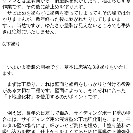
ケレンとは塗装面から、旧塗膜を剥がしたり、地ならしする
作業です。その後に錆止めを塗ります。
サビ止めを塗らずに塗料を塗ってしまってもその場では分
かりませんが、数年経った後に剥がれたりしてしまいま
す…。当然ですが、ゆださか塗装は見えないところでも手抜
きは絶対にいたしません。
6.下塗り
いよいよ塗装の開始です。基本に忠実な3度塗りをいたし
ます。
まずは下塗り。これは壁面と塗料をしっかりと付ける役割
がある大切な工程です。壁面によって、それぞれに合った
「下地強化材」を使用するのがポイントです。
例えば、長年の日差しで傷み、サイディングボード壁の場
合には、サイディング用の浸透型の下地強化剤を、また、モ
ルタル壁の場合には、細かいヒビ割れを埋め、上塗り塗料の
吸い込みを防ぎ、仕上がりをよくするために厚膜の下地強化