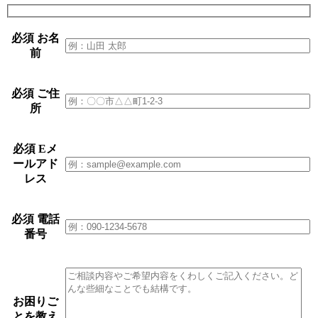
必須
お名
前
必須
ご住
所
必須
Eメ
ールアド
レス
必須
電話
番号
お困りご
とを教え