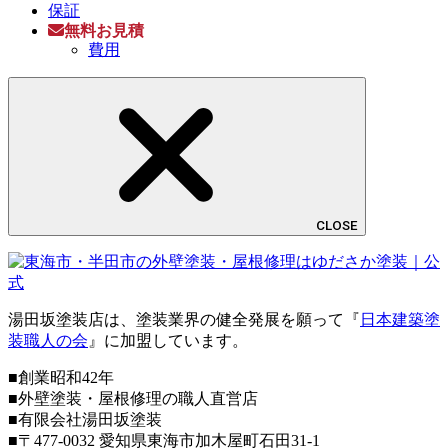
保証
無料お見積
費用
CLOSE
湯田坂塗装店は、塗装業界の健全発展を願って『
日本建築塗
装職人の会
』に加盟しています。
■創業昭和42年
■外壁塗装・屋根修理の職人直営店
■
有限会社湯田坂塗装
■〒
477-0032
愛知県東海市加木屋町石田31-1