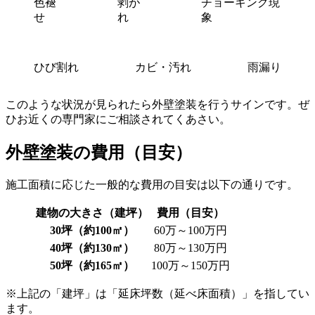
色褪
剥が
チョーキング現
せ
れ
象
ひび割れ
カビ・汚れ
雨漏り
このような状況が見られたら外壁塗装を行うサインです。ぜ
ひお近くの専門家にご相談されてくあさい。
外壁塗装の費用（目安）
施工面積に応じた一般的な費用の目安は以下の通りです。
建物の大きさ（建坪）
費用（目安）
30坪（約100㎡）
60万～100万円
40坪（約130㎡）
80万～130万円
50坪（約165㎡）
100万～150万円
※上記の「建坪」は「延床坪数（延べ床面積）」を指してい
ます。