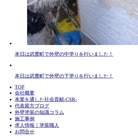
本日は武豊町で外壁の中塗りを行いました！
本日は武豊町で外壁の下塗りを行いました！
TOP
会社概要
本業を通した社会貢献-CSR-
代表親方ブログ
外壁塗装の知識コラム
施工事例
求人情報｜塗装職人
お問合せ