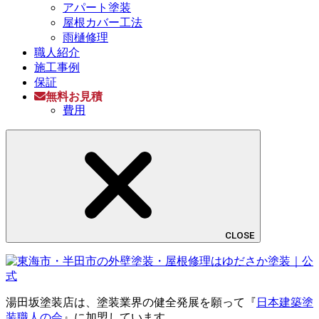
アパート塗装
屋根カバー工法
雨樋修理
職人紹介
施工事例
保証
無料お見積
費用
CLOSE
湯田坂塗装店は、塗装業界の健全発展を願って『
日本建築塗
装職人の会
』に加盟しています。