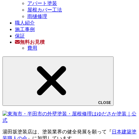
アパート塗装
屋根カバー工法
雨樋修理
職人紹介
施工事例
保証
無料お見積
費用
CLOSE
湯田坂塗装店は、塗装業界の健全発展を願って『
日本建築塗
装職人の会
』に加盟しています。