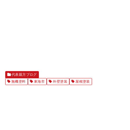
代表親方ブログ
無機塗料
東海市
外壁塗装
屋根塗装