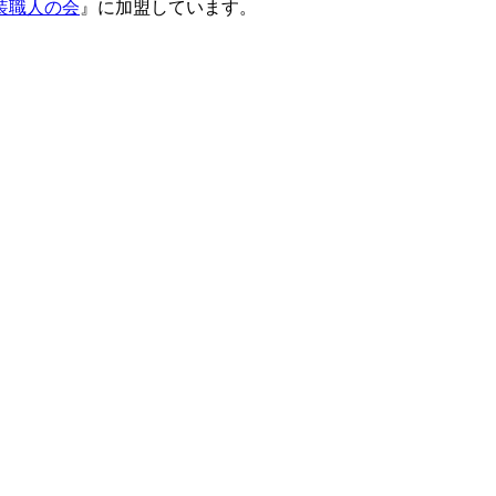
装職人の会
』に加盟しています。