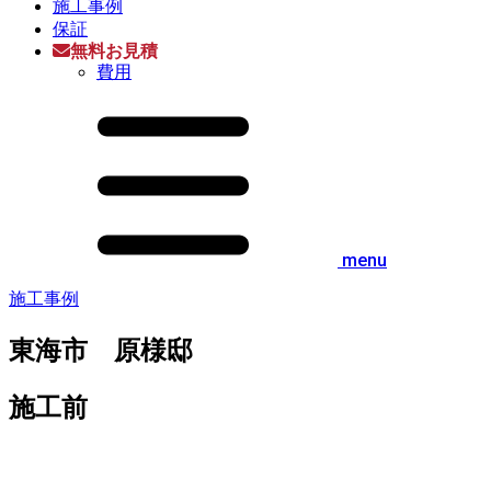
施工事例
保証
無料お見積
費用
menu
施工事例
東海市 原様邸
施工前