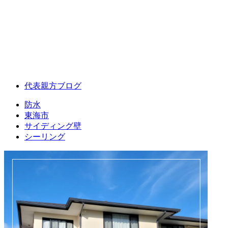
代表親方ブログ
防水
東海市
サイディング壁
シーリング