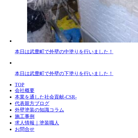
本日は武豊町で外壁の中塗りを行いました！
本日は武豊町で外壁の下塗りを行いました！
TOP
会社概要
本業を通した社会貢献-CSR-
代表親方ブログ
外壁塗装の知識コラム
施工事例
求人情報｜塗装職人
お問合せ