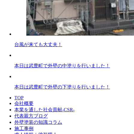
台風が来ても大丈夫！
本日は武豊町で外壁の中塗りを行いました！
本日は武豊町で外壁の下塗りを行いました！
TOP
会社概要
本業を通した社会貢献-CSR-
代表親方ブログ
外壁塗装の知識コラム
施工事例