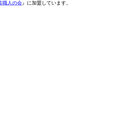
装職人の会
』に加盟しています。