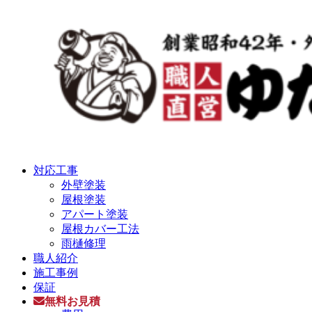
対応工事
外壁塗装
屋根塗装
アパート塗装
屋根カバー工法
雨樋修理
職人紹介
施工事例
保証
無料お見積