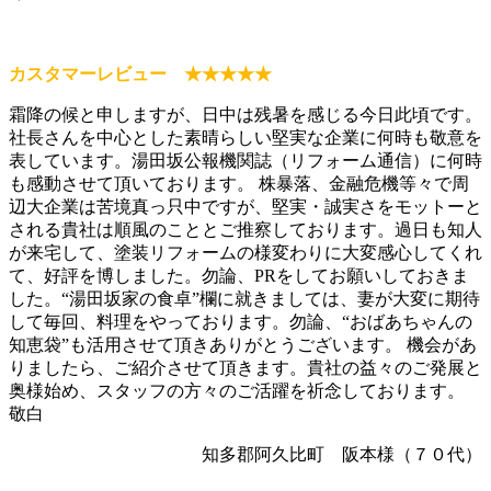
カスタマーレビュー ★★★★★
霜降の候と申しますが、日中は残暑を感じる今日此頃です。
社長さんを中心とした素晴らしい堅実な企業に何時も敬意を
表しています。湯田坂公報機関誌（リフォーム通信）に何時
も感動させて頂いております。 株暴落、金融危機等々で周
辺大企業は苦境真っ只中ですが、堅実・誠実さをモットーと
される貴社は順風のこととご推察しております。過日も知人
が来宅して、塗装リフォームの様変わりに大変感心してくれ
て、好評を博しました。勿論、PRをしてお願いしておきま
した。“湯田坂家の食卓”欄に就きましては、妻が大変に期待
して毎回、料理をやっております。勿論、“おばあちゃんの
知恵袋”も活用させて頂きありがとうございます。 機会があ
りましたら、ご紹介させて頂きます。貴社の益々のご発展と
奥様始め、スタッフの方々のご活躍を祈念しております。
敬白
知多郡阿久比町 阪本様（７０代）