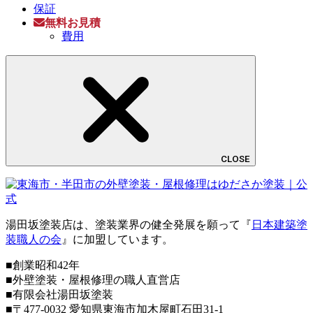
保証
無料お見積
費用
CLOSE
湯田坂塗装店は、塗装業界の健全発展を願って『
日本建築塗
装職人の会
』に加盟しています。
■創業昭和42年
■外壁塗装・屋根修理の職人直営店
■
有限会社湯田坂塗装
■〒
477-0032
愛知県東海市加木屋町石田31-1