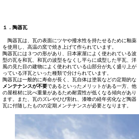
１．陶器瓦
陶器瓦は、瓦の表面にツヤや撥水性を持たせるために釉薬
を使用し、高温の窯で焼き上げて作られています。
陶器瓦には３つの形があり、日本家屋によく使われている波
型の瓦を和瓦、和瓦の波型をなくし平らに成型した平瓦、洋
風の見た目の建物によく使われている山部分が丸く盛り上が
っている洋瓦といった種類で分けられています。
陶器瓦は一般的に寿命が長く、瓦自体は塗装などの定期的な
メンテナンスが不要
であるといったメリットがある一方、他
の屋根材に比べ重量があるため耐震性が低くなる傾向があり
ます。また、瓦のズレやひび割れ、漆喰の経年劣化など陶器
瓦に付随したものの定期メンテナンスが必要となります。